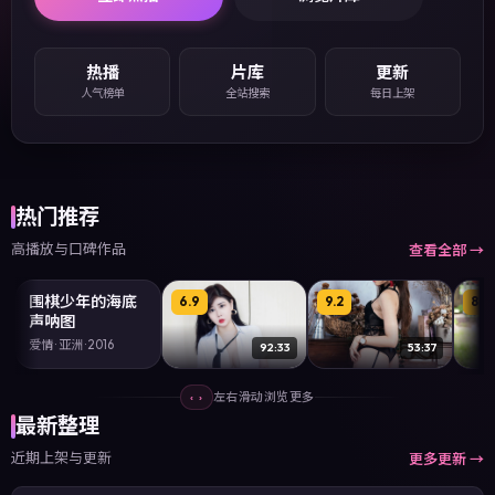
热播
片库
更新
人气榜单
全站搜索
每日上架
热门推荐
高播放与口碑作品
查看全部 →
99:58
围棋少年的海底
7.0
6.9
9.2
8.4
声呐图
爱情 · 亚洲 · 2016
92:33
53:37
梅雨时节告白
白夜
危
左右滑动浏览更多
‹ ›
战争 · 亚洲 · 2016
冒险 · 欧美 · 2016
惊悚 ·
最新整理
近期上架与更新
更多更新 →