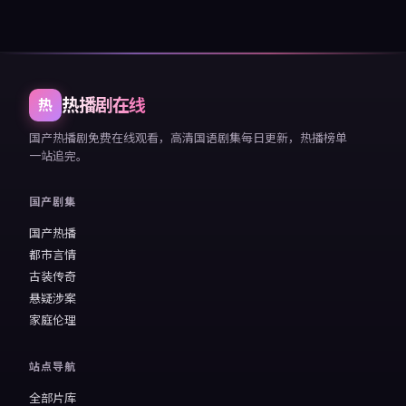
热播剧在线
热
国产热播剧免费在线观看，高清国语剧集每日更新，热播榜单
一站追完。
国产剧集
国产热播
都市言情
古装传奇
悬疑涉案
家庭伦理
站点导航
全部片库